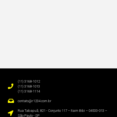
(11) 3168-1012
(11) 3168-1013
(11) 3168-1114
contato@r1234.com.br
Rua Tabapuã, 821 - Conjunto 117 – Itaim Bibi – 04533-013 –
São Paulo - SP ​