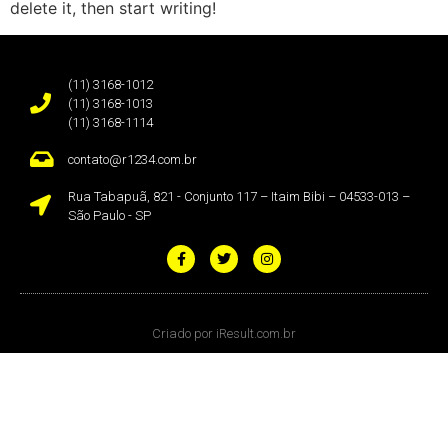
delete it, then start writing!
(11) 3168-1012
(11) 3168-1013
(11) 3168-1114
contato@r1234.com.br
Rua Tabapuã, 821 - Conjunto 117 – Itaim Bibi – 04533-013 –
São Paulo - SP ​
Criado por iResult.com.br