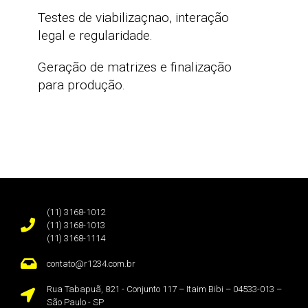
Testes de viabilizaçnao, interação
legal e regularidade.
Geração de matrizes e finalização
para produção.
(11) 3168-1012
(11) 3168-1013
(11) 3168-1114
contato@r1234.com.br
Rua Tabapuã, 821 - Conjunto 117 – Itaim Bibi – 04533-013 –
São Paulo - SP ​